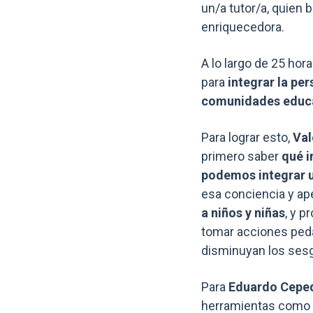
un/a tutor/a, quien 
enriquecedora.
A lo largo de 25 hor
para
integrar la pe
comunidades educa
Para lograr esto,
Val
primero saber
qué i
podemos integrar u
esa conciencia y ape
a niños y niñas
, y p
tomar acciones peda
disminuyan los ses
Para
Eduardo Cepe
herramientas como “l