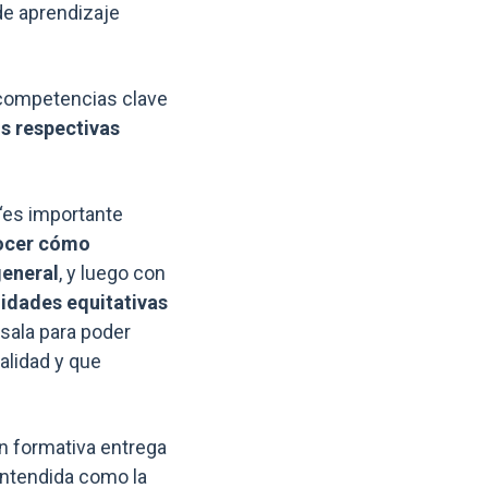
de aprendizaje
r competencias clave
us respectivas
 “es importante
nocer cómo
general
, y luego con
idades equitativas
sala para poder
alidad y que
ión formativa entrega
entendida como la