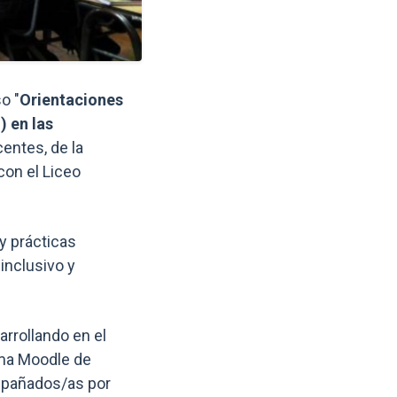
Enlaces y documentos de int
o "
Orientaciones
) en las
centes, de la
con el Liceo
y prácticas
inclusivo y
rrollando en el
rma Moodle de
ompañados/as por