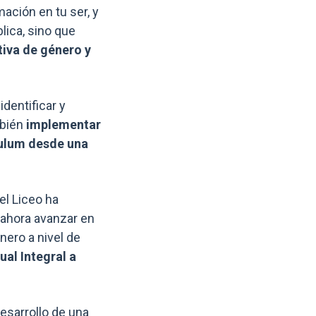
ación en tu ser, y
lica, sino que
iva de género y
dentificar y
mbién
implementar
ículum desde una
 el Liceo ha
 ahora avanzar en
ero a nivel de
al Integral a
esarrollo de una