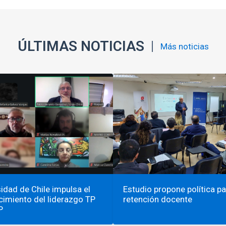
ÚLTIMAS NOTICIAS
Más noticias
idad de Chile impulsa el
Estudio propone política pa
cimiento del liderazgo TP
retención docente
P