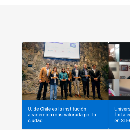
U. de Chile es la institución
Univers
académica más valorada por la
fortale
ciudad
en SLE