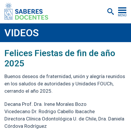
MENÚ
Cursos
VIDEOS
Postítulos y diplomados
2025-12-30
https://youtu.be/m8n0YC-XVe4
Felices Fiestas de fin de año
Asistencias educativas
2025
Investigación
Buenos deseos de fraternidad, unión y alegría reunidos
Publicaciones
en los saludos de autoridades y Unidades FOUCh,
Quiénes somos
cerrando el año 2025.
Inscripciones
Decana Prof. Dra. Irene Morales Bozo
Vicedecano Dr. Rodrigo Cabello Ibacache
Certificados digitales
Directora Clínica Odontológica U. de Chile, Dra. Daniela
Córdova Rodríguez
Aulas virtuales