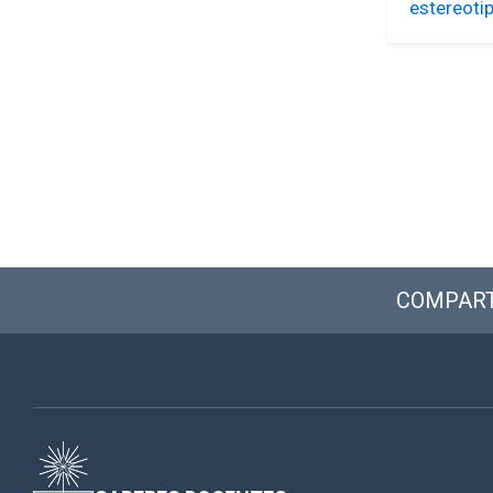
estereoti
COMPART