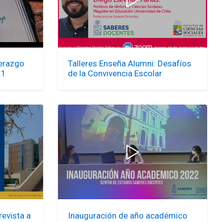
derazgo
Talleres Enseña Alumni: Desafíos
.1
de la Convivencia Escolar
revista a
Inauguración de año académico