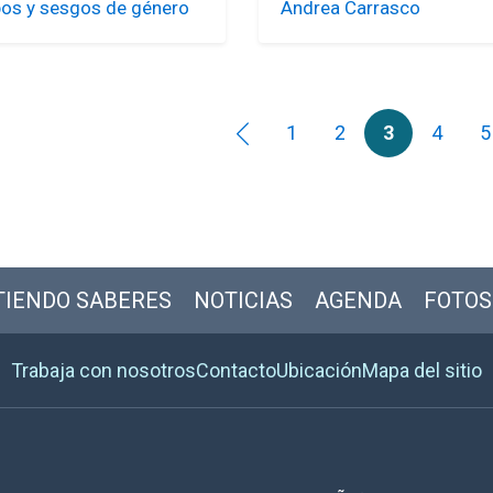
pos y sesgos de género
Andrea Carrasco
1
2
3
4
5
IENDO SABERES
NOTICIAS
AGENDA
FOTOS
Trabaja con nosotros
Contacto
Ubicación
Mapa del sitio