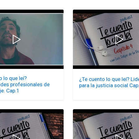
 lo que leí?
¿Te cuento lo que leí? Li
es profesionales de
para la justicia social Cap
je. Cap.1