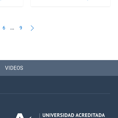
6
...
9
VIDEOS