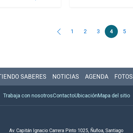
1
2
3
4
5
IENDO SABERES
NOTICIAS
AGENDA
FOTOS
Trabaja con nosotros
Contacto
Ubicación
Mapa del sitio
Av. Capitán Ignacio Carrera Pinto 1025, Ñuñoa, Santiago