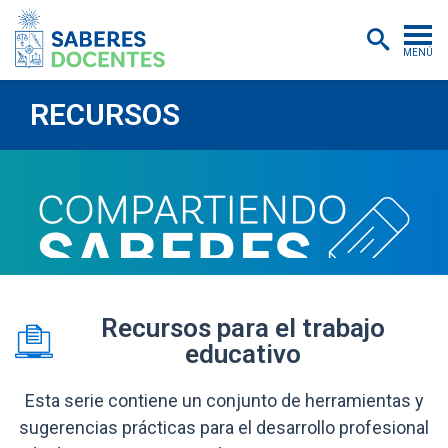
MENÚ
Cursos
RECURSOS
Postítulos y diplomados
Asistencias educativas
Investigación
Publicaciones
Quiénes somos
Recursos para el trabajo
educativo
Inscripciones
Certificados digitales
Esta serie contiene un conjunto de herramientas y
sugerencias prácticas para el desarrollo profesional
Aulas virtuales