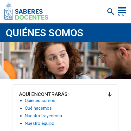
MENÚ
Cursos
QUIÉNES SOMOS
Postítulos y diplomados
Asistencias educativas
Investigación
Publicaciones
Quiénes somos
AQUÍ ENCONTRARÁS:
Quiénes somos
Inscripciones
Qué hacemos
Certificados digitales
Nuestra trayectoria
Nuestro equipo
Aulas virtuales