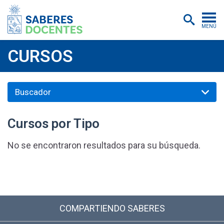
MENÚ
Cursos
CURSOS
Postítulos y diplomados
Asistencias educativas
Investigación
Cursos por Tipo
Publicaciones
No se encontraron resultados para su búsqueda.
Quiénes somos
Inscripciones
Certificados digitales
COMPARTIENDO SABERES
Aulas virtuales