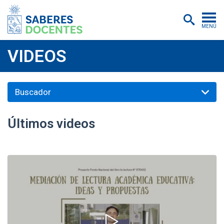
MENÚ
Cursos
VIDEOS
Postítulos y diplomados
Asistencias educativas
Investigación
Últimos videos
Publicaciones
Quiénes somos
Inscripciones
Certificados digitales
Aulas virtuales