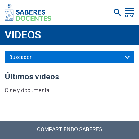
MENÚ
Cursos
VIDEOS
Postítulos y diplomados
Asistencias educativas
Investigación
Últimos videos
Publicaciones
Cine y documental
Quiénes somos
Inscripciones
Certificados digitales
COMPARTIENDO SABERES
Aulas virtuales