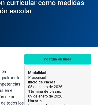
ión curricular como medidas
ión escolar
Accesos directos
Postula en línea
ción
INFORMACIÓN DEL CURSO
Modalidad
 igualmente
Presencial
Inicio de clases
ompetencias
05 de enero de 2026
s en el
Término de clases
09 de enero de 2026
ón de un
Horario
 de todos los