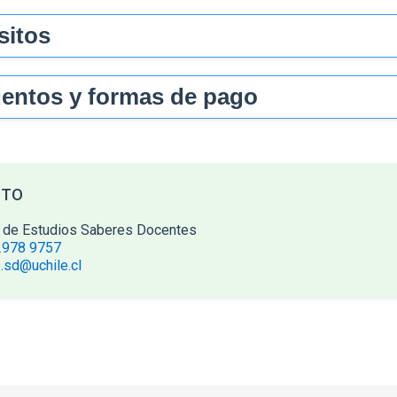
sitos
entos y formas de pago
CTO
 de Estudios Saberes Docentes
2978 9757
.sd@uchile.cl