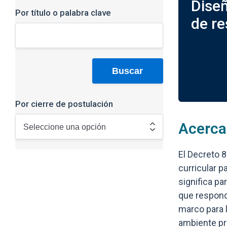
Diseñ
Por título o palabra clave
de re
Por cierre de postulación
Acerca
El Decreto 
curricular 
significa p
que respond
marco para 
ambiente pro