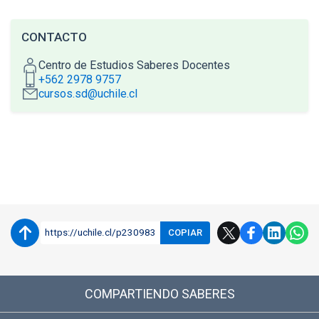
CONTACTO
Centro de Estudios Saberes Docentes
+562 2978 9757
cursos.sd@uchile.cl
Accesos directos
Enlaces y documentos de interes
https://uchile.cl/p230983
COPIAR
COMPARTIENDO SABERES