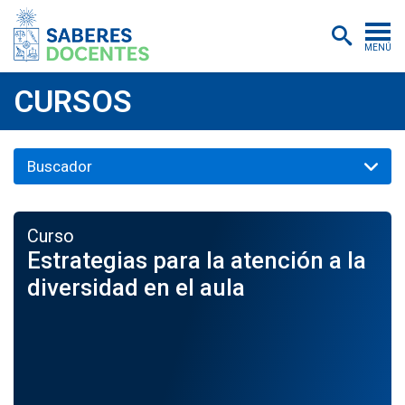
MENÚ
Cursos
CURSOS
Postítulos y diplomados
Asistencias educativas
Investigación
Curso
Publicaciones
Estrategias para la atención a la
Quiénes somos
diversidad en el aula
Inscripciones
Certificados digitales
Aulas virtuales