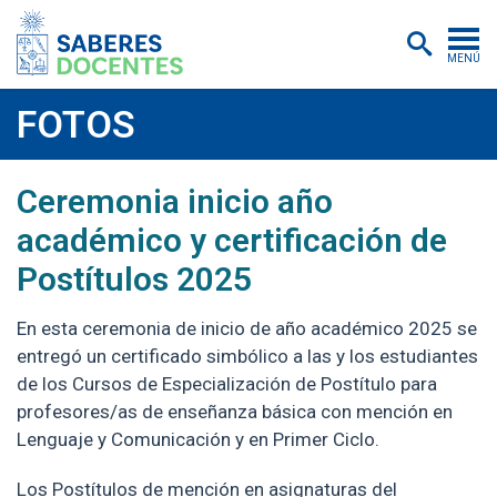
MENÚ
Cursos
FOTOS
Postítulos y diplomados
Ceremonia inicio año
Asistencias educativas
académico y certificación de
Investigación
Postítulos 2025
Publicaciones
En esta ceremonia de inicio de año académico 2025 se
Quiénes somos
entregó un certificado simbólico a las y los estudiantes
de los Cursos de Especialización de Postítulo para
Inscripciones
profesores/as de enseñanza básica con mención en
Certificados digitales
Lenguaje y Comunicación y en Primer Ciclo.
Aulas virtuales
Los Postítulos de mención en asignaturas del