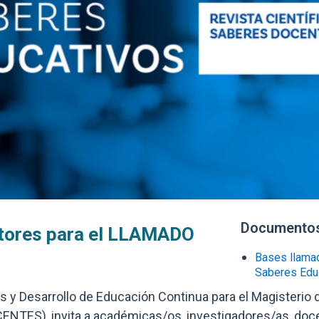
Documentos
Enlaces y d
tores para el LLAMADO
Bases llamad
Saberes Edu
s y Desarrollo de Educación Continua para el Magisterio 
NTES), invita a académicas/os, investigadores/as, doce