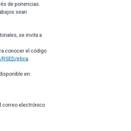
avés de ponencias.
rabajos sean
riales, se invita a
ara conocer el código
p/RSED/etica
.
disponible en:
 correo electrónico