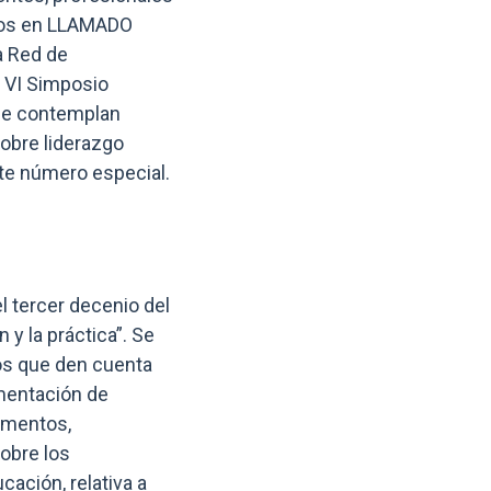
ados en LLAMADO
a Red de
l VI Simposio
 Se contemplan
sobre liderazgo
ste número especial.
l tercer decenio del
 y la práctica”. Se
dos que den cuenta
ementación de
rumentos,
obre los
ación, relativa a