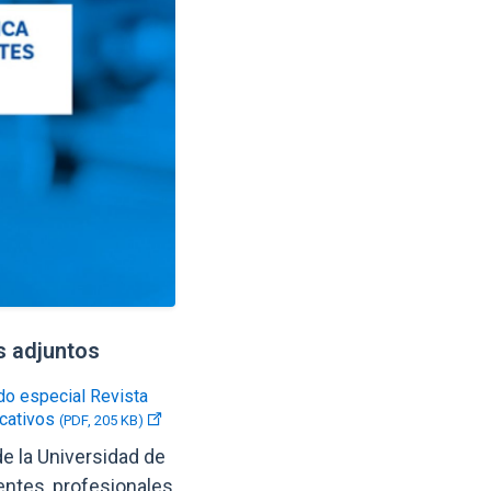
 adjuntos
ocumentos de interés
o especial Revista
cativos
(PDF, 205 KB)
de la Universidad de
ntes, profesionales