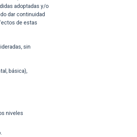
edidas adoptadas y/o
do dar continuidad
fectos de estas
ideradas, sin
al, básica),
os niveles
.