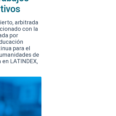
tivos
erto, arbitrada
acionado con la
ada por
Educación
inua para el
 Humanidades de
a en LATINDEX,