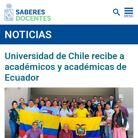
MENÚ
Cursos
NOTICIAS
Postítulos y diplomados
Universidad de Chile recibe a
Asistencias educativas
académicos y académicas de
Investigación
Ecuador
Publicaciones
Quiénes somos
Inscripciones
Certificados digitales
Aulas virtuales