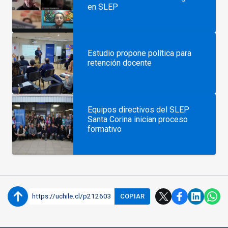
en SLEP
Estudio propone política para
retención docente
Equipos directivos del SLEP
Santa Corina inician proceso
formativo
https://uchile.cl/p212603
COPIAR