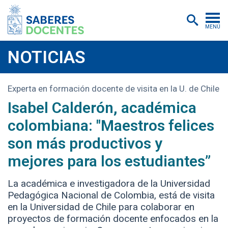
MENÚ
Cursos
NOTICIAS
Postítulos y diplomados
Experta en formación docente de visita en la U. de Chile
Asistencias educativas
Isabel Calderón, académica
Investigación
colombiana: "Maestros felices
Publicaciones
son más productivos y
mejores para los estudiantes”
Quiénes somos
Inscripciones
La académica e investigadora de la Universidad
Pedagógica Nacional de Colombia, está de visita
Certificados digitales
en la Universidad de Chile para colaborar en
proyectos de formación docente enfocados en la
Aulas virtuales