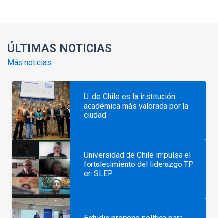
ÚLTIMAS NOTICIAS
Más noticias
U. de Chile es la institución
académica más valorada por la
ciudad
Universidad de Chile impulsa el
fortalecimiento del liderazgo TP
en SLEP
Estudio propone política para