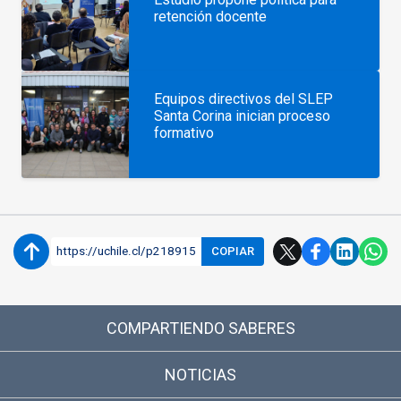
retención docente
Equipos directivos del SLEP
Santa Corina inician proceso
formativo
https://uchile.cl/p218915
COPIAR
COMPARTIENDO SABERES
NOTICIAS