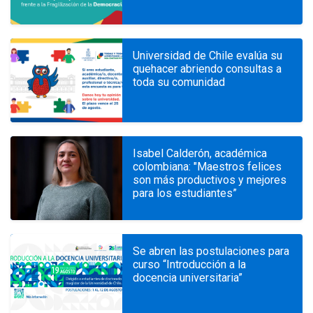
Universidad de Chile evalúa su
quehacer abriendo consultas a
toda su comunidad
Isabel Calderón, académica
colombiana: "Maestros felices
son más productivos y mejores
para los estudiantes”
Se abren las postulaciones para
curso “Introducción a la
docencia universitaria”