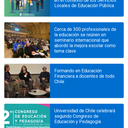
en el contexto de los Servicios
Locales de Educación Pública
Cerca de 300 profesionales de
la educación se reúnen en
seminario internacional que
abordó la mejora escolar como
tema clave
Formando en Educación
Financiera a docentes de todo
Chile
Universidad de Chile celebrará
segundo Congreso de
Educación y Pedagogía