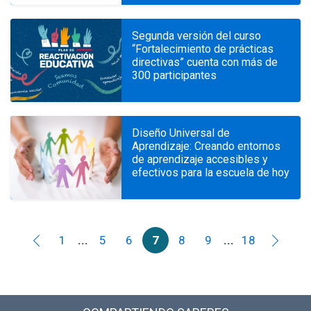
Segunda versión del curso
“Fortalecimiento de prácticas
directivas” cuenta con más de
300 participantes
Diseño Universal de
Aprendizaje: Creando entornos
de aprendizaje accesibles y
efectivos para la escuela de hoy
1
...
5
6
7
8
9
...
18