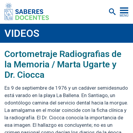
MENÚ
Cursos
VIDEOS
Postítulos y diplomados
2025-06-26
https://www.youtube.com/watch?v=hnUY7m
Cortometraje Radiografias de
Asistencias educativas
la Memoria / Marta Ugarte y
Investigación
Dr. Ciocca
Publicaciones
Es 9 de septiembre de 1976 y un cadáver semidesnudo
Quiénes somos
está varado en la playa La Ballena. En Santiago, un
odontólogo camina del servicio dental hacia la morgue.
Inscripciones
La amalgama en el molar coincide con la ficha clínica y
Certificados digitales
la radiografía. El Dr. Ciocca conocía la importancia de
esa imagen. El hallazgo es concluyente; no es un
Aulas virtuales
crimen pasional como decían los diarios de la época,