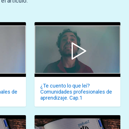
el artículo:
¿Te cuento lo que leí?
ales de
Comunidades profesionales de
aprendizaje. Cap.1