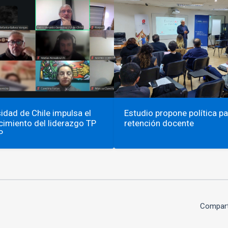
idad de Chile impulsa el
Estudio propone política pa
cimiento del liderazgo TP
retención docente
P
Compart