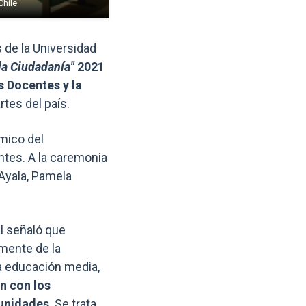
Chile
Enlaces y documentos de int
 de la Universidad
la Ciudadanía"
2021
s Docentes y la
tes del país.
mico del
ntes. A la caremonia
 Ayala, Pamela
l señaló que
mente de la
la educación media,
n con los
munidades
. Se trata