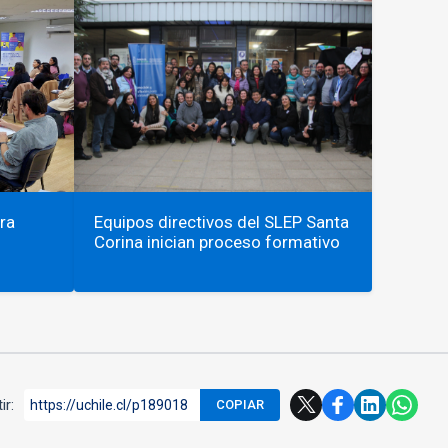
ra
Equipos directivos del SLEP Santa
Corina inician proceso formativo
ir:
https://uchile.cl/p189018
COPIAR