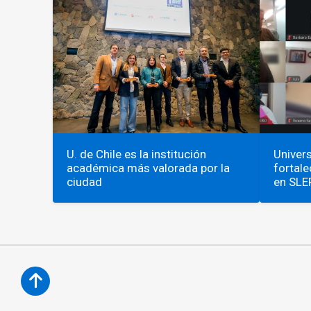
U. de Chile es la institución
Univers
académica más valorada por la
fortale
ciudad
en SLE