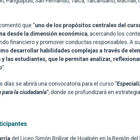
, Panguipulli, San Fernando, Talca, Talcahuano, Machalí, 
 comentó que “
uno de los propósitos centrales del curso
na desde la dimensión económica
, acercando los cont
ndo financiero y promover conductas responsables. A s
mo desarrollar habilidades complejas a través de el
 y las estudiantes, que le permitan analizar, reflexiona
o
”.
 días se abrirá una convocatoria para el curso
"Especiali
 para la ciudadanía"
, donde se profundizará en estrategia
ticipantes
arría
del Liceo Simón Bolívar de Hualpén en la Región del