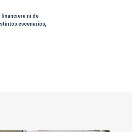
financiera ni de
istintos escenarios,