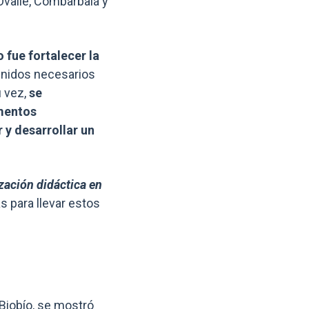
Ovalle, Combarbalá y
 fue fortalecer la
enidos necesarios
u vez,
se
ementos
r y desarrollar un
zación didáctica en
s para llevar estos
 Biobío, se mostró