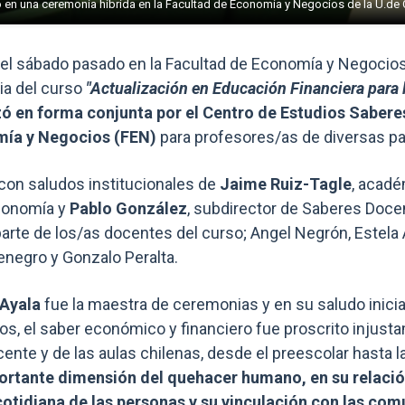
zó en una ceremonia híbrida en la Facultad de Economía y Negocios de la U.de 
ó el sábado pasado en la Facultad de Economía y Negocios
ia del curso
"Actualización en Educación Financiera para 
zó en forma conjunta por el Centro de Estudios Sabere
mía y Negocios (FEN)
para profesores/as de diversas par
on saludos institucionales de
Jaime Ruiz-Tagle
, acadé
conomía y
Pablo González
, subdirector de Saberes Doce
parte de los/as docentes del curso; Angel Negrón, Estela
enegro y Gonzalo Peralta.
 Ayala
fue la maestra de ceremonias y en su saludo inicia
s, el saber económico y financiero fue proscrito injusta
cente y de las aulas chilenas, desde el preescolar hasta 
ortante dimensión del quehacer humano, en su relació
a cotidiana de las personas y su vinculación con las co