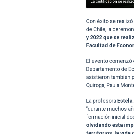
La certificación se reali
Con éxito se realiz
de Chile,
la ceremon
y 2022 que se reali
Facultad de Econo
El evento comenzó c
Departamento de E
asistieron también 
Quiroga, Paula Mont
La profesora
Estela
"durante muchos año
formación inicial do
olvidando esta imp
territorios, la vid