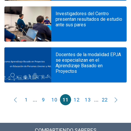
Investigadores del Centro
presentan resultados de estudio
ante sus pares
Docentes de la modalidad EPJA
se especializan en el
Aprendizaje Basado en
Proyectos
1
...
9
10
11
12
13
...
22
COMPARTIENDO SABERES