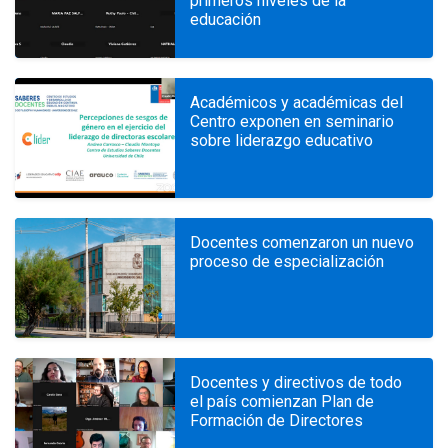
primeros niveles de la
educación
Académicos y académicas del
Centro exponen en seminario
sobre liderazgo educativo
Docentes comenzaron un nuevo
proceso de especialización
Docentes y directivos de todo
el país comienzan Plan de
Formación de Directores