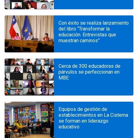
Con éxito se realiza lanzamiento
del libro “Transformar la
educación. Entrevistas que
muestran caminos”
Cerca de 300 educadoras de
párvulos se perfeccionan en
MBE
Equipos de gestión de
establecimientos en La Cisterna
se forman en liderazgo
educativo