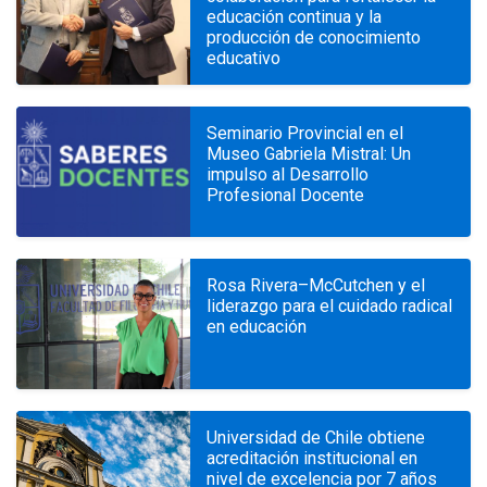
educación continua y la
producción de conocimiento
educativo
Seminario Provincial en el
Museo Gabriela Mistral: Un
impulso al Desarrollo
Profesional Docente
Rosa Rivera–McCutchen y el
liderazgo para el cuidado radical
en educación
Universidad de Chile obtiene
acreditación institucional en
nivel de excelencia por 7 años