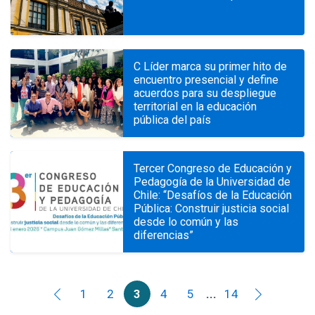
C Líder marca su primer hito de
encuentro presencial y define
acuerdos para su despliegue
territorial en la educación
pública del país
Tercer Congreso de Educación y
Pedagogía de la Universidad de
Chile: “Desafíos de la Educación
Pública: Construir justicia social
desde lo común y las
diferencias”
1
2
3
4
5
...
14