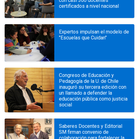
con casi 300 docentes
certificados a nivel nacional
Expertos impulsan el modelo de
"Escuelas que Cuidan"
Congreso de Educación y
Pedagogía de la U. de Chile
inauguró su tercera edición con
un llamado a defender la
educación pública como justicia
social
Saberes Docentes y Editorial
SM firman convenio de
colaboración para fortalecer la